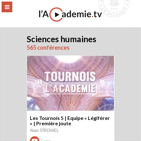
Aller
ERMER
MENU
au
contenu
Sciences humaines
565 conférences
Les Tournois 5 | Equipe « Légiférer
» | Première joute
Alain STROWEL
5 min.