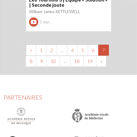
| Seconde joute
William-James KETTLEWELL
5 min.
«
1
2
...
4
5
6
7
8
9
10
...
18
19
»
PARTENAIRES