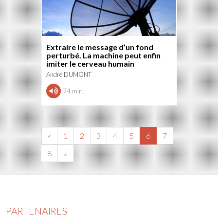
Extraire le message d’un fond
perturbé. La machine peut enfin
imiter le cerveau humain
André DUMONT
74 min.
«
1
2
3
4
5
6
7
8
»
PARTENAIRES