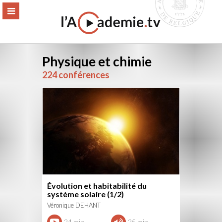
Aller
ERMER
MENU
au
contenu
Physique et chimie
224 conférences
Évolution et habitabilité du
système solaire (1/2)
Véronique DEHANT
24 min.
25 min.