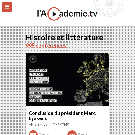
Aller
ERMER
MENU
au
contenu
Histoire et littérature
995 conférences
Conclusion du président Marc
Eyskens
Vicomte Mark EYSKENS
9 min.
8 min.